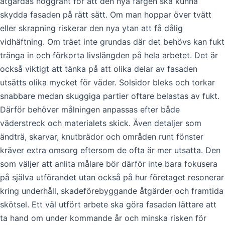
åtgärdas noggrant för att den nya färgen ska kunna
skydda fasaden på rätt sätt. Om man hoppar över tvätt
eller skrapning riskerar den nya ytan att få dålig
vidhäftning. Om träet inte grundas där det behövs kan fukt
tränga in och förkorta livslängden på hela arbetet. Det är
också viktigt att tänka på att olika delar av fasaden
utsätts olika mycket för väder. Solsidor bleks och torkar
snabbare medan skuggiga partier oftare belastas av fukt.
Därför behöver målningen anpassas efter både
väderstreck och materialets skick. Även detaljer som
ändträ, skarvar, knutbrädor och områden runt fönster
kräver extra omsorg eftersom de ofta är mer utsatta. Den
som väljer att anlita målare bör därför inte bara fokusera
på själva utförandet utan också på hur företaget resonerar
kring underhåll, skadeförebyggande åtgärder och framtida
skötsel. Ett väl utfört arbete ska göra fasaden lättare att
ta hand om under kommande år och minska risken för