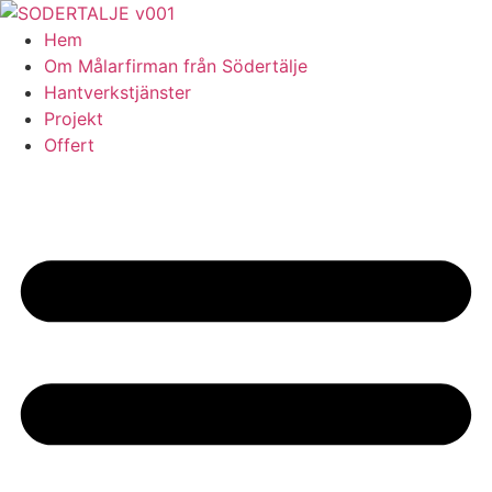
Skip
to
Hem
content
Om Målarfirman från Södertälje
Hantverkstjänster
Projekt
Offert