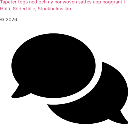
Tapeter togs ned och ny nonwoven sattes upp noggrant i
Hölö, Södertälje, Stockholms län
© 2026