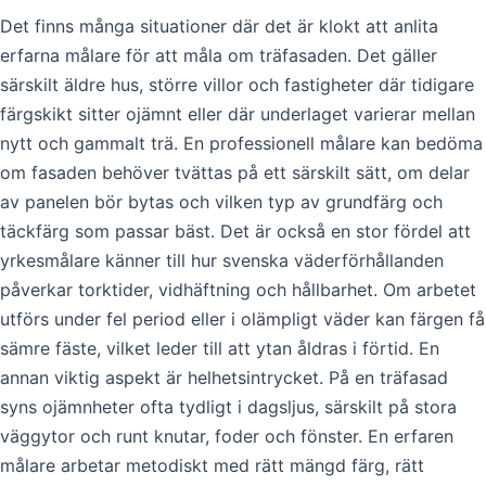
Det finns många situationer där det är klokt att anlita
erfarna målare för att måla om träfasaden. Det gäller
särskilt äldre hus, större villor och fastigheter där tidigare
färgskikt sitter ojämnt eller där underlaget varierar mellan
nytt och gammalt trä. En professionell målare kan bedöma
om fasaden behöver tvättas på ett särskilt sätt, om delar
av panelen bör bytas och vilken typ av grundfärg och
täckfärg som passar bäst. Det är också en stor fördel att
yrkesmålare känner till hur svenska väderförhållanden
påverkar torktider, vidhäftning och hållbarhet. Om arbetet
utförs under fel period eller i olämpligt väder kan färgen få
sämre fäste, vilket leder till att ytan åldras i förtid. En
annan viktig aspekt är helhetsintrycket. På en träfasad
syns ojämnheter ofta tydligt i dagsljus, särskilt på stora
väggytor och runt knutar, foder och fönster. En erfaren
målare arbetar metodiskt med rätt mängd färg, rätt