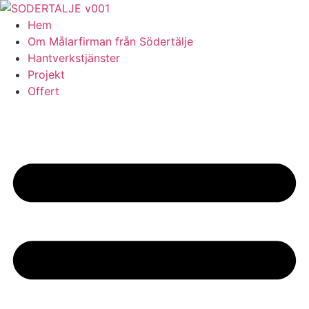
Skip
to
Hem
content
Om Målarfirman från Södertälje
Hantverkstjänster
Projekt
Offert