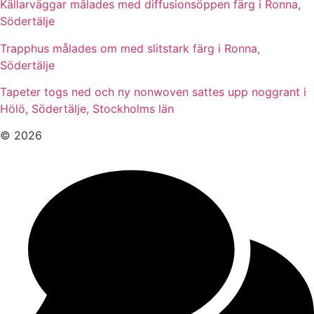
Källarväggar målades med diffusionsöppen färg i Ronna,
Södertälje
Trapphus målades om med slitstark färg i Ronna,
Södertälje
Tapeter togs ned och ny nonwoven sattes upp noggrant i
Hölö, Södertälje, Stockholms län
© 2026