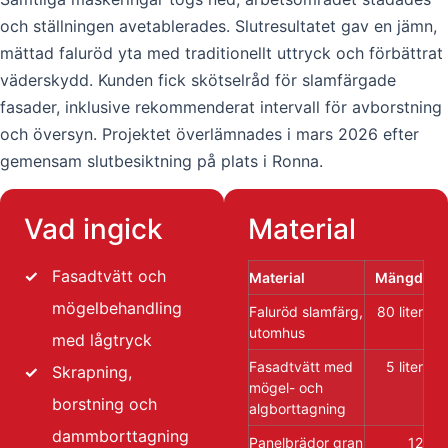
och ställningen avetablerades. Slutresultatet gav en jämn,
mättad faluröd yta med traditionellt uttryck och förbättrat
väderskydd. Kunden fick skötselråd för slamfärgade
fasader, inklusive rekommenderat intervall för avborstning
och översyn. Projektet överlämnades i mars 2026 efter
gemensam slutbesiktning på plats i Ronna.
Vad ingick
Material
✓
Fasadtvätt och
Material
Mängd
mögelbehandling
Faluröd slamfärg,
80 liter
utomhus
med lågtryck
Fasadtvätt med
5 liter
✓
Skrapning,
mögel- och
borstning och
algborttagning
dammborttagning
Panelbrädor gran
12