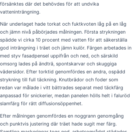
försänktes där det behövdes för att undvika
vatteninträngning.
När underlaget hade torkat och fuktkvoten låg på en låg
och jämn nivå påbörjades målningen. Första strykningen
spädde vi cirka 10 procent med vatten för att säkerställa
god inträngning i träet och jämn kulör. Färgen arbetades in
med styv fasadpensel uppifrån och ned, och särskild
omsorg lades på ändträ, spontskarvar och skuggiga
vädersidor. Efter torktid genomfördes en andra, ospädd
strykning till full täckning. Knutbrädor och foder som
redan var målade i vitt bättrades separat med täckfärg
anpassad för snickerier, medan panelen hölls helt i faluröd
slamfärg för rätt diffusionsöppenhet.
Efter målningen genomfördes en noggrann genomgång
och punktvis justering där träet hade sugit mer färg.
Samtliga maskeringar togs ned, arbetsområdet städades