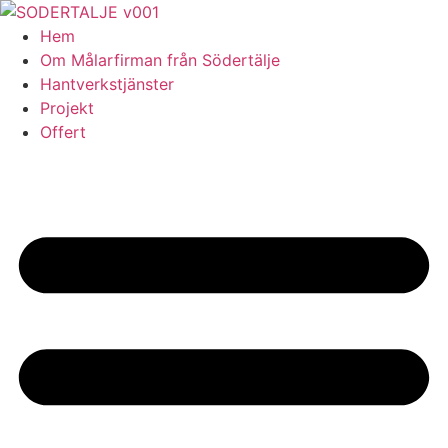
Skip
to
Hem
content
Om Målarfirman från Södertälje
Hantverkstjänster
Projekt
Offert