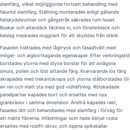
slamfärg, vilket möjliggjorde fortsatt behandling med
faluröd slamfärg. Ställning monterades enligt gällande
fallskyddsrutiner och gångstråk säkrades runt huset.
Buskar och altandäck täcktes in, och fönsterbleck och
beslag maskades noggrant för att skyddas från stänk.
Fasaden tvättades med lågtryck och fasadtvätt med
mögel- och algborttagande egenskaper. Efter verkningstid
borstades ytorna med styva borstar för att avlägsna
smuts, pollen och löst sittande färg. Kvarvarande lös färg
skrapades med trekantskrapa och ytorna stålborstades till
en ren och matt yta med god vidhäftning. Rötskadade
panelpartier kapades bort och ersattes med nya
granbrädor i samma dimension. Ändträ kapades rakt,
fasades lätt och behandlades med slamfärg i förväg för
att mätta fibrerna. Infästningar som hade börjat rosta
ersattes med rostfri skruv, och öppna spikskallar