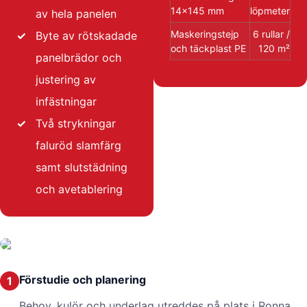
14×145 mm
löpmeter
av hela panelen
Maskeringstejp
6 rullar /
✓
Byte av rötskadade
och täckplast PE
120 m²
panelbrädor och
justering av
infästningar
✓
Två strykningar
faluröd slamfärg
samt slutstädning
och avetablering
Förstudie och planering
1
Behov, kulör och underlag utreddes på plats i Ronna.