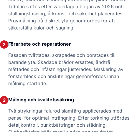
Tidplan sattes efter väderläge i början av 2026 och
ställningslösning, åtkomst och säkerhet planerades.
Provmålning på diskret yta genomfördes för att
säkerställa kulör och sugning.
Förarbete och reparationer
2
Fasaden tvättades, skrapades och borstades till
bärande yta. Skadade brädor ersattes, ändträ
mättades och infästningar justerades. Maskering av
fönsterbleck och anslutningar genomfördes innan
målning startade.
Målning och kvalitetssäkring
3
Två strykningar faluröd slamfärg applicerades med
pensel för optimal inträngning. Efter torkning utfördes
detaljkontroll, punktbättringar och städning.
Slutbesiktning hölls med kunden och resultatet